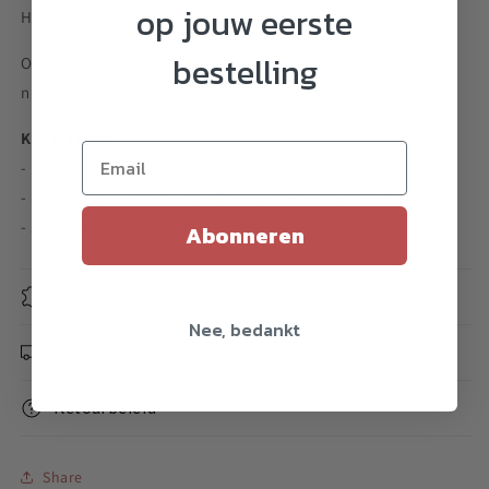
op jouw eerste
Het
bestelling
Of je nu een ervaren speler bent of je skills naar een hoger
niveau wilt tillen, de Protostar is een betrouwbare keuze.
Kenmerken
- Unresponsive jojo
- Signature jojo van 4-voudig wereldkampioen John Ando
- Zeer stabiele plastic jojo
Abonneren
Specificaties
Nee, bedankt
Verzending
Retourbeleid
Share