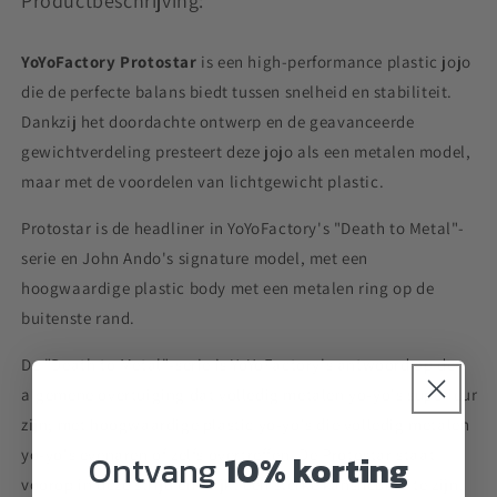
Productbeschrijving:
YoYoFactory Protostar
is een high-performance plastic jojo
die de perfecte balans biedt tussen snelheid en stabiliteit.
Dankzij het doordachte ontwerp en de geavanceerde
gewichtverdeling presteert deze jojo als een metalen model,
maar met de voordelen van lichtgewicht plastic.
Protostar is de headliner in YoYoFactory's "Death to Metal"-
serie en John Ando's signature model, met een
hoogwaardige plastic body met een metalen ring op de
buitenste rand.
De "Death to Metal"-serie is YoYoFactory's antwoord op de
algemene overtuiging dat volledig metalen yo-yo's superieur
zijn; met hoogwaardige plastic yo-yo's die volledig metalen
yo-yo's evenaren of zelfs overtreffen. De Protostar staat
Ontvang
10% korting
voorop in deze strijd en blijkt een sterke kanshebber te zijn.