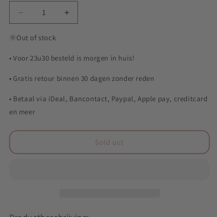
out
out
Decrease
Increase
or
or
quantity
quantity
unavailable
for
for
Out of stock
unavailable
YoyoFactory
YoyoFactory
Protostar
Protostar
• Voor 23u30 besteld is morgen in huis!
• Gratis retour binnen 30 dagen zonder reden
• Betaal via iDeal, Bancontact, Paypal, Apple pay, creditcard
en meer
Sold out