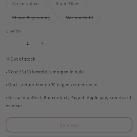
or
or
or
Variant
Variant
Green-splash
Rood-Zilver
unavailable
unavailable
unavailable
sold
sold
out
out
or
or
Variant
Variant
Blauw-Regenboog
Maroon-Gold
unavailable
unavailable
sold
sold
out
out
or
or
Quantity
Quantity
unavailable
unavailable
Decrease
Increase
quantity
quantity
for
for
Out of stock
YoYoFactory
YoYoFactory
IQ
IQ
• Voor 23u30 besteld is morgen in huis!
• Gratis retour binnen 30 dagen zonder reden
• Betaal via iDeal, Bancontact, Paypal, Apple pay, creditcard
en meer
Sold out