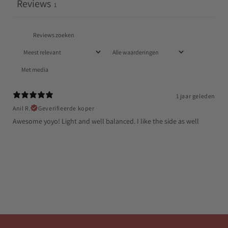
Reviews
1
Met media
1 jaar geleden
Anil R.
Geverifieerde koper
Awesome yoyo! Light and well balanced. I like the side as well