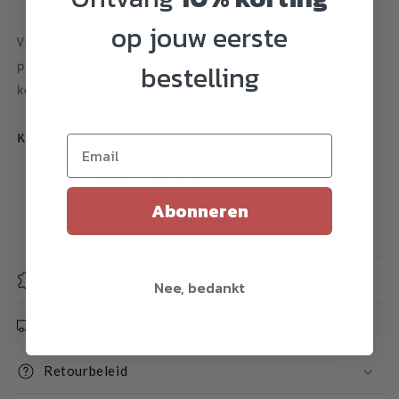
op jouw eerste
Voor wie op zoek naar een betaalbare bimetal die helemaal
past bij de huidige competitive trucs is dit een uitstekende
bestelling
keuze.
Kenmerken:
Ultra hoogwaardige prestatie
Roestvrij stalen ringen
Abonneren
Zeer geliefd onder de competitieve jojo spelers
Specificaties
Nee, bedankt
Verzending
Retourbeleid