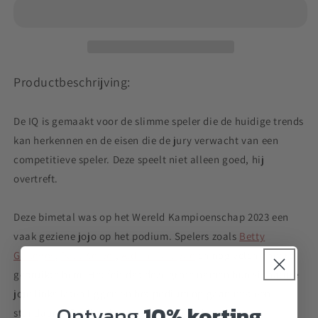
Productbeschrijving:
De IQ is gemaakt voor de slimme speler die de huidige trends
kan herkennen en de eisen die de jury verwacht van een
competitieve speler. Deze speelt niet alleen goed, hij
overtreft.
Deze bimetal was op het Wereld Kampioenschap 2023 een
vaak geziene jojo op het podium. Spelers zoals
Betty
Gallegos
,
Paul Kerbel
,
Aldrin Marapao
en nog velen andere
gebruikte hem. Het feit dat deze grote namen hun signature
jojo links laten liggen en het podium op gaan met een
Ontvang
10% korting
standaard IQ wil wel zeggen hoe goed deze is.