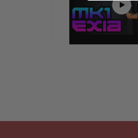
Play
video