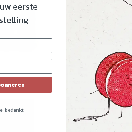
ouw eerste
De originele Exia werd uitgebra
stelling
waardoor het tot nu toe de mee
versie heeft nieuwe ringen va
waardoor de jojo meer totale ma
Het behoudt alle andere kenme
tioneel)
vleugelvorm, de comfortabele 
afwerking, de hogere aluminiu
heeft een concanve kogellager
onneren
Specificaties
e, bedankt
Verzending
Retourbeleid