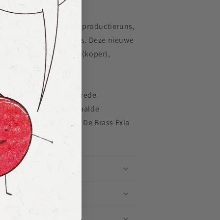
cht in 2020 en had drie productieruns,
st populaire Mk1-jojo is. Deze nieuwe
n een zwaarder messing (koper),
ssa en kracht krijgt.
rken van de Exia - de brede
vangst, de gladde gestraalde
mlegering en 10 mm as. De Brass Exia
 van
Diff-e-yo
.