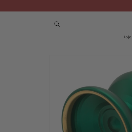
Skip to
content
Jojo
Skip to
product
information