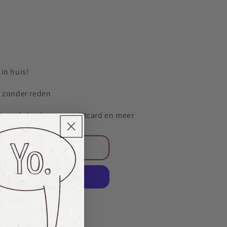
in huis!
n zonder reden
 Paypal, Apple pay, creditcard en meer
 cart
nt options