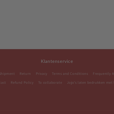
Klantenservice
Shipment
Return
Privacy
Terms and Conditions
Frequently 
tact
Refund Policy
To collaborate
Jojo's laten bedrukken met 