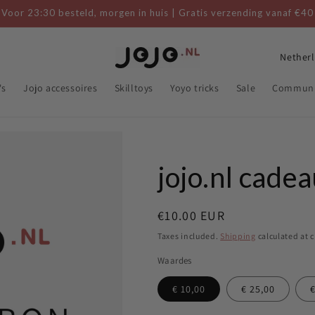
Voor 23:30 besteld, morgen in huis | Gratis verzending vanaf €40
C
o
's
Jojo accessoires
Skilltoys
Yoyo tricks
Sale
Communi
u
n
t
r
jojo.nl cade
y
/
Regular
€10.00 EUR
r
price
Taxes included.
Shipping
calculated at 
e
Waardes
g
€ 10,00
€ 25,00
i