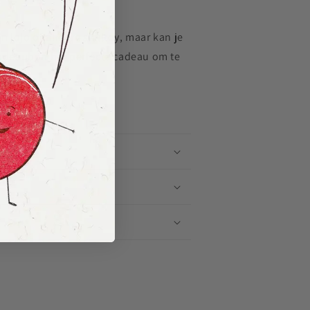
 jojo of andere skilltoy, maar kan je
 cadeaubon het perfecte cadeau om te