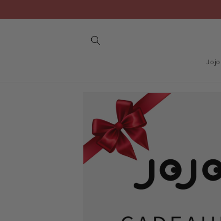
Skip to
content
Jojo
Skip to
product
information