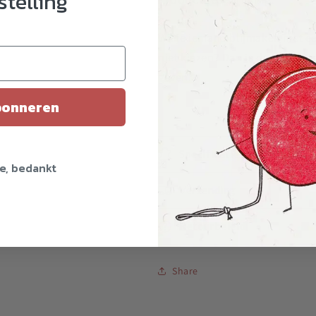
stelling
Wil je iemand blijmaken met een
niet kiezen? Dan is de jojo.nl
geven.
onneren
Specificaties
e, bedankt
Verzending
Retourbeleid
Share