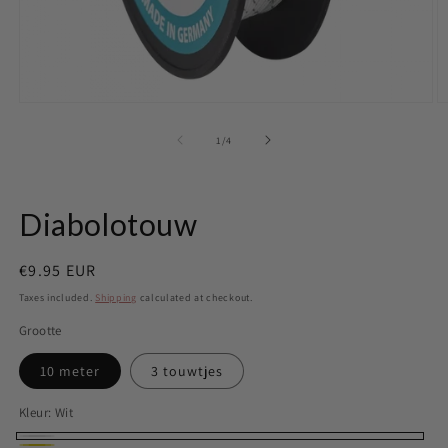
Open
O
media
m
1
2
of
1
/
4
in
in
modal
m
Diabolotouw
Regular
€9.95 EUR
price
Taxes included.
Shipping
calculated at checkout.
Grootte
10 meter
3 touwtjes
Kleur:
Wit