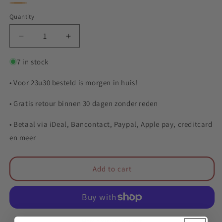
Wit
Geel
Oranje
Quantity
Quantity
Decrease
Increase
quantity
quantity
for
for
7 in stock
Diabolotouw
Diabolotouw
• Voor 23u30 besteld is morgen in huis!
• Gratis retour binnen 30 dagen zonder reden
• Betaal via iDeal, Bancontact, Paypal, Apple pay, creditcard
en meer
Add to cart
More payment options