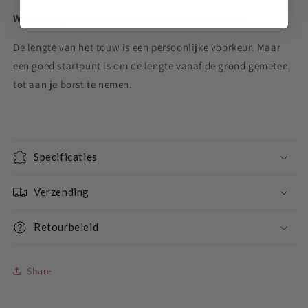
Welke lengte zou het diabolo touw moeten zijn?
De lengte van het touw is een persoonlijke voorkeur. Maar
een goed startpunt is om de lengte vanaf de grond gemeten
tot aan je borst te nemen.
Specificaties
Verzending
Retourbeleid
Share