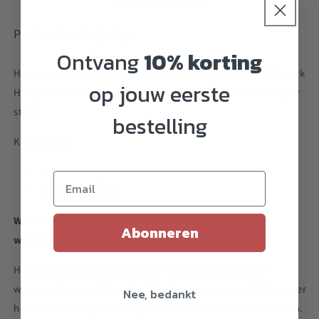
Productbeschrijving:
Ontvang
10% korting
Hoogwaardige reservetouw voor jouw diabolo. Van het merk
op jouw eerste
Henrys. De variant met drie touwtjes zijn 160 centimeter per
stuk.
bestelling
Kenmerken:
Diameter: 1,35mm
Gevlochten kern
Wanneer zou het diabolotouw vervangen moeten
Abonneren
worden?
Het touw van een diabolo dient vervangen te worden
wanneer deze versleten is of niet lekker meer speelt. Wanneer
Nee, bedankt
het touw vervangen is zal je een wereld van verschil merken.