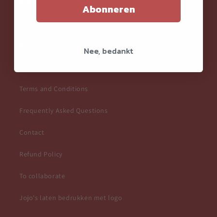
Order and pay
Abonneren
Shipment
Return
Nee, bedankt
Privacy
Terms and Conditions
Frequently Asked Questions
Contact
Refund Policy
To collaborate
Jojo's laten bedrukken met logo