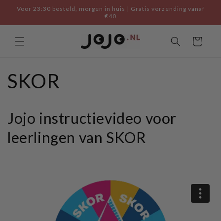
Skip to
Voor 23:30 besteld, morgen in huis | Gratis verzending vanaf
content
€40
Cart
SKOR
Jojo instructievideo voor
leerlingen van SKOR