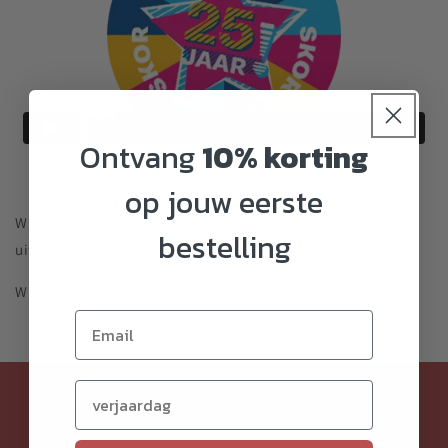
Ontvang
10% korting
op jouw eerste
Wil het niet helemaal lukken? Lees hier onze
bestelling
uitgebreide
handleiding om jojo tricks te leren
.
Wil je nog meer tricks leren? Klik hier voor meer
jojo tricks.
Verjaardag (optioneel)
Klantenservice