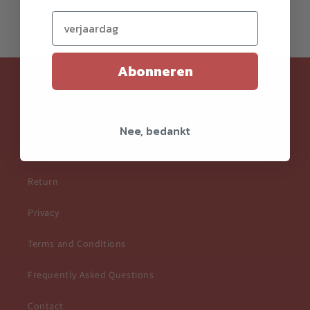
price
price
Verjaardag (optioneel)
Abonneren
Klantenservice
Order and pay
Nee, bedankt
Shipment
Return
Privacy
Terms and Conditions
Frequently Asked Questions
Contact