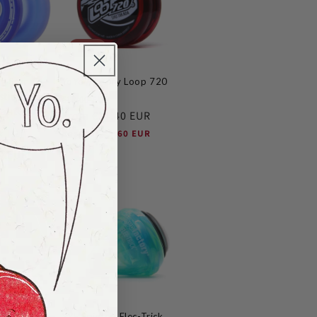
Sale
g Star
YoYo Factory Loop 720
tic jojo ·
Regular
Sale
€18.00 EUR
aliteit
price
From
€14.40 EUR
price
2
Bespaar
€3.60 EUR
(2)
total
(20%)
0 EUR
reviews
5 (LED)
YYF Spintop Elec-Trick