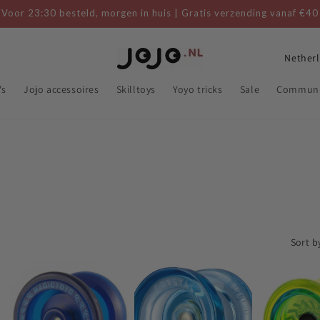
Voor 23:30 besteld, morgen in huis | Gratis verzending vanaf €40
C
o
's
Jojo accessoires
Skilltoys
Yoyo tricks
Sale
Communi
u
n
t
r
y
/
r
Sort b
e
g
i