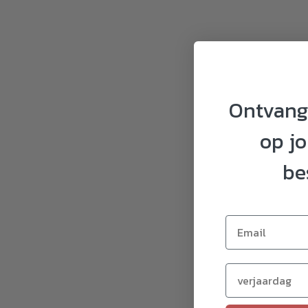
Ontvan
op j
be
Verjaardag (op