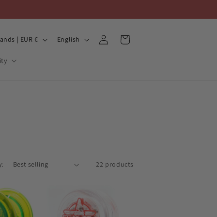
Log
L
Cart
Netherlands | EUR €
English
in
a
ty
n
g
u
a
g
e
y:
22 products