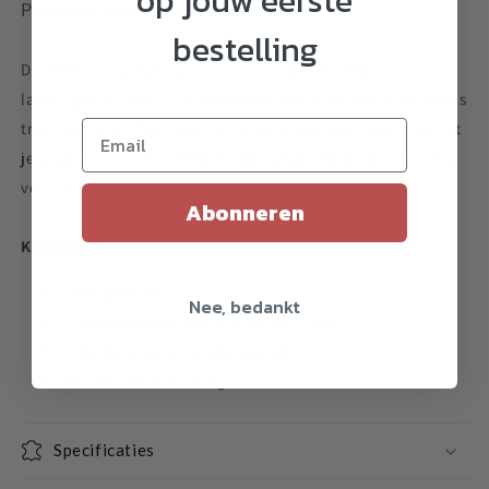
op jouw eerste
Productbeschrijving:
bestelling
De YoYofactory Bullseye is zo ontworpen dat hij een extra
lange spintijd heeft. Deze jojo kan ook extra lang fingerspins
tricks zoals de DNA doen. Het is daarvoor wel belangrijk dat
je yoyo direct in het midden op je vinger landt. Zie de video
voor instructies!
Abonneren
Kenmerken:
Unresponsive
Nee, bedankt
Fingerspin cup voor o.a. de DNA trick
Volledige body van aluminium
Center Trac C Bearing
Specificaties