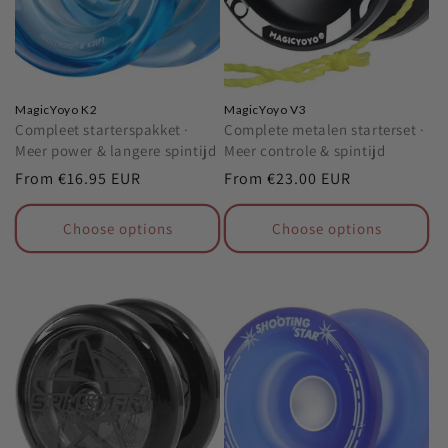
MagicYoyo K2
MagicYoyo V3
Compleet starterspakket ·
Complete metalen starterset ·
Meer power & langere spintijd
Meer controle & spintijd
Regular
From
€16.95 EUR
Regular
From
€23.00 EUR
price
price
Choose options
Choose options