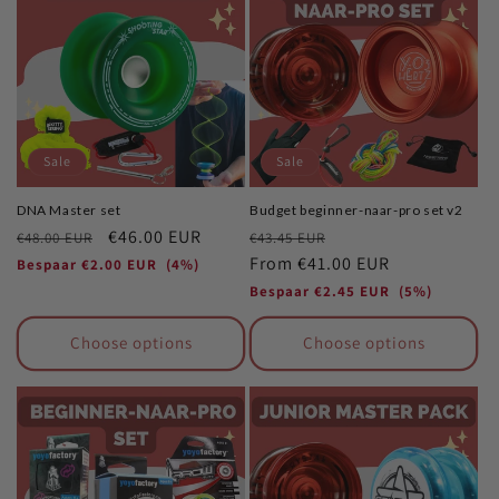
Sale
Sale
DNA Master set
Budget beginner-naar-pro set v2
Regular
Sale
€46.00 EUR
Regular
Sale
€48.00 EUR
€43.45 EUR
price
price
price
From
€41.00 EUR
price
Bespaar
€2.00 EUR
(4%)
Bespaar
€2.45 EUR
(5%)
Choose options
Choose options