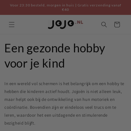
Skip to
Voor 23:30 besteld, morgen in huis | Gratis verzending vanaf
content
€40
Cart
Een gezonde hobby
voor je kind
In een wereld vol schermen is het belangrijk om een hobby te
hebben die kinderen actief houdt. Jojoën is niet alleen leuk,
maar helpt ook bij de ontwikkeling van hun motoriek en
coördinatie. Bovendien zijn er eindeloos veel trucs om te
leren, waardoor het een uitdagende en stimulerende
bezigheid blijft.