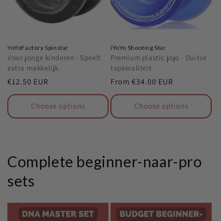
YoYoFactory Spinstar
iYoYo Shooting Star
Voor jonge kinderen · Speelt
Premium plastic jojo · Duitse
extra makkelijk
topkwaliteit
Regular
€12.50 EUR
Regular
From
€34.00 EUR
price
price
Choose options
Choose options
Complete beginner-naar-pro
sets