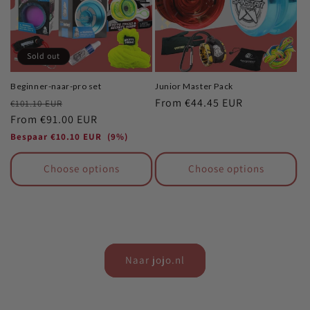
Sold out
Beginner-naar-pro set
Junior Master Pack
Regular
Sale
Regular
From
€44.45 EUR
€101.10 EUR
price
From
€91.00 EUR
price
price
Bespaar
€10.10 EUR
(9%)
Choose options
Choose options
Naar jojo.nl