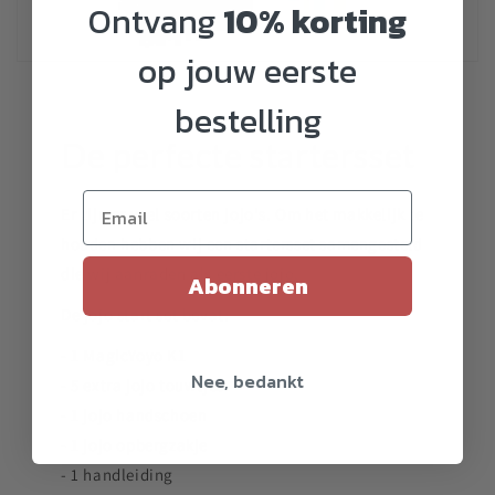
Ontvang
10% korting
op jouw eerste
bestelling
De perfecte startersset
Er zijn er veel soorten jojo's. Om het makkelijk te
houden hebben wij een startersset samengesteld
die wij aanraden als eerste jojo.
Abonneren
De jojo start set bevat:
- 1 MagicYoyo K1
Nee, bedankt
- 5 extra jojo touwtjes
- 1 jojo handschoen
- 1 jojo opbergzakje
- 1 handleiding