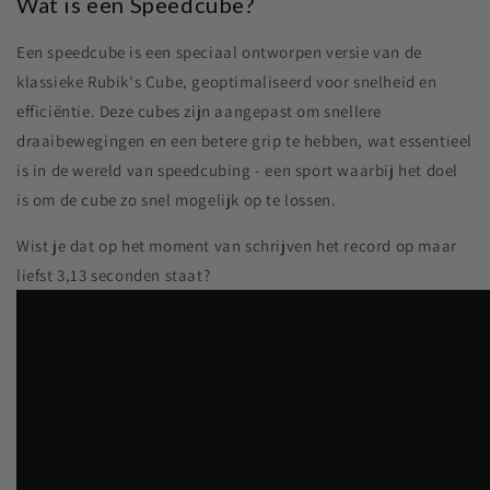
Wat is een Speedcube?
Een speedcube is een speciaal ontworpen versie van de
klassieke Rubik's Cube, geoptimaliseerd voor snelheid en
efficiëntie. Deze cubes zijn aangepast om snellere
draaibewegingen en een betere grip te hebben, wat essentieel
is in de wereld van speedcubing - een sport waarbij het doel
is om de cube zo snel mogelijk op te lossen.
Wist je dat op het moment van schrijven het record op maar
liefst 3,13 seconden staat?