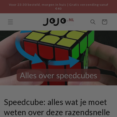
Skip to
Voor 23:30 besteld, morgen in huis | Gratis verzending vanaf
content
€40
Cart
Speedcube: alles wat je moet
weten over deze razendsnelle