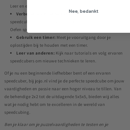
Leer en experimenteer met verschillende methodes.
Nee, bedankt
Verbeter je vingerbewegingen
: Snelheid in
speedcubing hangt sterk af van je vingerbehendigheid.
Oefen specifieke bewegingen om sneller te worden.
Gebruik een timer:
Meet je vooruitgang door je
oplostijden bij te houden met een timer.
Leer van anderen:
Kijk naar tutorials en volg ervaren
speedcubers om nieuwe technieken te leren.
Of je nu een beginnende liefhebber bent of een ervaren
speedcuber, bij jojo.nl vind je de perfecte speedcube om jouw
vaardigheden en passie naar een hoger niveau te tillen. Van
de behendige 2x2 tot de uitdagende 5x5x5, bieden wij alles
wat je nodig hebt om te excelleren in de wereld van
speedcubing.
Ben je klaar om je puzzelvaardigheden te testen en je