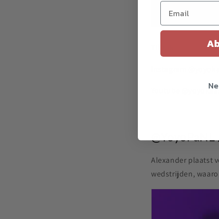
Ab
Tiktok
@yoyokaas!
Instagram
@yoyoka
Ne
Youtube
@yoyokaa
@YoyoPaNL 
Alexander plaatst ve
wedstrijden, waaro