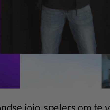
ndse jojo-spelers om te 