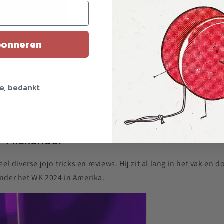
onneren
as_
e, bedankt
s
/ Alexander
el diverse jojo tricks en reviews. Hij zit al lang in het vak en
nder het WK 2024 in Amerika.